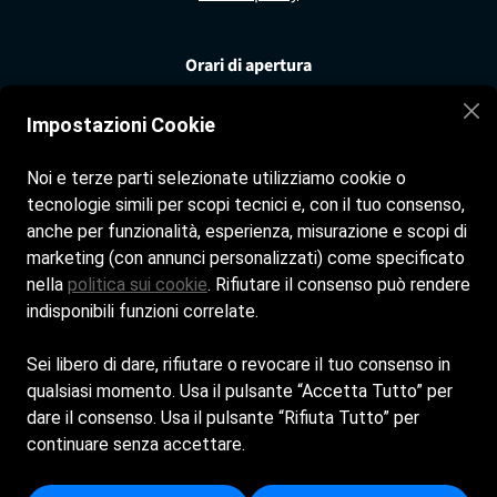
Orari di apertura
Spiaggia tutti i giorni dalle 8:00 alle 19:30
Impostazioni Cookie
Bar tutti i giorni dalle 8:00 alle 19:30
Ristorante tutti i giorni dalle 12:30 alle 16:00
Noi e terze parti selezionate utilizziamo cookie o
tecnologie simili per scopi tecnici e, con il tuo consenso,
Seguici sui nostri social
anche per funzionalità, esperienza, misurazione e scopi di
marketing (con annunci personalizzati) come specificato
Facebook
nella
politica sui cookie
. Rifiutare il consenso può rendere
indisponibili funzioni correlate.
Instagram
Sei libero di dare, rifiutare o revocare il tuo consenso in
qualsiasi momento. Usa il pulsante “Accetta Tutto” per
Contatti
dare il consenso. Usa il pulsante “Rifiuta Tutto” per
continuare senza accettare.
dott.pierpaologuzzo@gmail.com