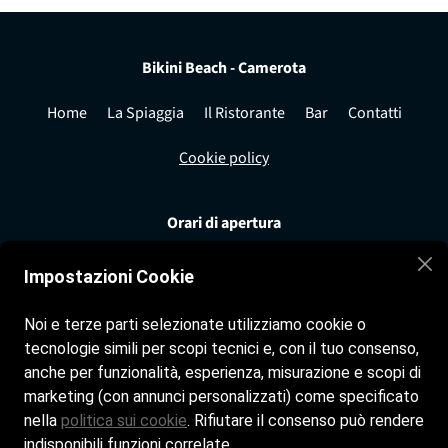
Bikini Beach - Camerota
Home
La Spiaggia
Il Ristorante
Bar
Contatti
Cookie policy
Orari di apertura
Spiaggia tutti i giorni dalle 8:00 alle 19:30
Impostazioni Cookie
Bar tutti i giorni dalle 8:00 alle 19:30
Ristorante tutti i giorni dalle 12:30 alle 16:00
Noi e terze parti selezionate utilizziamo cookie o
tecnologie simili per scopi tecnici e, con il tuo consenso,
Seguici sui nostri social
anche per funzionalità, esperienza, misurazione e scopi di
marketing (con annunci personalizzati) come specificato
Facebook
nella
politica sui cookie
. Rifiutare il consenso può rendere
indisponibili funzioni correlate.