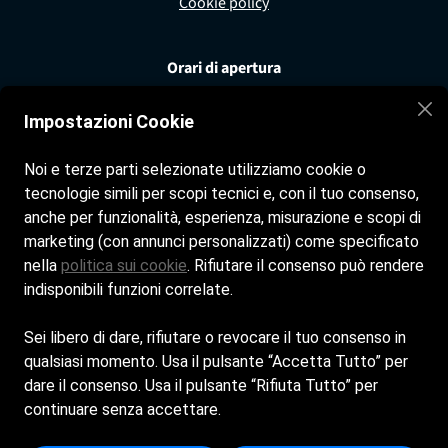
Cookie policy
Orari di apertura
Spiaggia tutti i giorni dalle 8:00 alle 19:30
Impostazioni Cookie
Bar tutti i giorni dalle 8:00 alle 19:30
Ristorante tutti i giorni dalle 12:30 alle 16:00
Noi e terze parti selezionate utilizziamo cookie o
tecnologie simili per scopi tecnici e, con il tuo consenso,
Seguici sui nostri social
anche per funzionalità, esperienza, misurazione e scopi di
marketing (con annunci personalizzati) come specificato
Facebook
nella
politica sui cookie
. Rifiutare il consenso può rendere
indisponibili funzioni correlate.
Instagram
Sei libero di dare, rifiutare o revocare il tuo consenso in
qualsiasi momento. Usa il pulsante “Accetta Tutto” per
Contatti
dare il consenso. Usa il pulsante “Rifiuta Tutto” per
continuare senza accettare.
dott.pierpaologuzzo@gmail.com